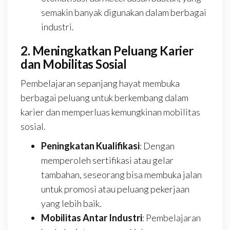
semakin banyak digunakan dalam berbagai
industri.
2. Meningkatkan Peluang Karier
dan Mobilitas Sosial
Pembelajaran sepanjang hayat membuka
berbagai peluang untuk berkembang dalam
karier dan memperluas kemungkinan mobilitas
sosial.
Peningkatan Kualifikasi
: Dengan
memperoleh sertifikasi atau gelar
tambahan, seseorang bisa membuka jalan
untuk promosi atau peluang pekerjaan
yang lebih baik.
Mobilitas Antar Industri
: Pembelajaran