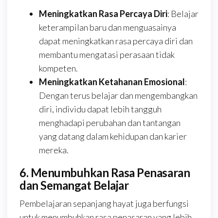
Meningkatkan Rasa Percaya Diri
: Belajar
keterampilan baru dan menguasainya
dapat meningkatkan rasa percaya diri dan
membantu mengatasi perasaan tidak
kompeten.
Meningkatkan Ketahanan Emosional
:
Dengan terus belajar dan mengembangkan
diri, individu dapat lebih tangguh
menghadapi perubahan dan tantangan
yang datang dalam kehidupan dan karier
mereka.
6. Menumbuhkan Rasa Penasaran
dan Semangat Belajar
Pembelajaran sepanjang hayat juga berfungsi
untuk menumbuhkan rasa penasaran yang lebih