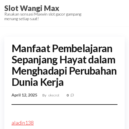
Skip
Slot Wangi Max
to
Rasakan sensasi Maxwin slot gacor gampang
menang setiap saat!
the
content
Manfaat Pembelajaran
Sepanjang Hayat dalam
Menghadapi Perubahan
Dunia Kerja
April 12, 2025
By
okecrot
0
aladin138