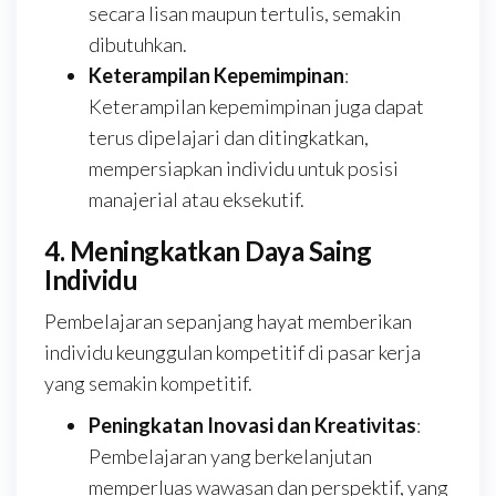
secara lisan maupun tertulis, semakin
dibutuhkan.
Keterampilan Kepemimpinan
:
Keterampilan kepemimpinan juga dapat
terus dipelajari dan ditingkatkan,
mempersiapkan individu untuk posisi
manajerial atau eksekutif.
4. Meningkatkan Daya Saing
Individu
Pembelajaran sepanjang hayat memberikan
individu keunggulan kompetitif di pasar kerja
yang semakin kompetitif.
Peningkatan Inovasi dan Kreativitas
:
Pembelajaran yang berkelanjutan
memperluas wawasan dan perspektif, yang