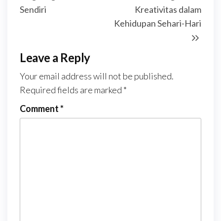
Sendiri
Kreativitas dalam
Kehidupan Sehari-Hari
Leave a Reply
Your email address will not be published.
Required fields are marked
*
Comment
*