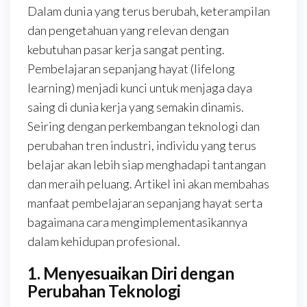
Dalam dunia yang terus berubah, keterampilan
dan pengetahuan yang relevan dengan
kebutuhan pasar kerja sangat penting.
Pembelajaran sepanjang hayat (lifelong
learning) menjadi kunci untuk menjaga daya
saing di dunia kerja yang semakin dinamis.
Seiring dengan perkembangan teknologi dan
perubahan tren industri, individu yang terus
belajar akan lebih siap menghadapi tantangan
dan meraih peluang. Artikel ini akan membahas
manfaat pembelajaran sepanjang hayat serta
bagaimana cara mengimplementasikannya
dalam kehidupan profesional.
1. Menyesuaikan Diri dengan
Perubahan Teknologi