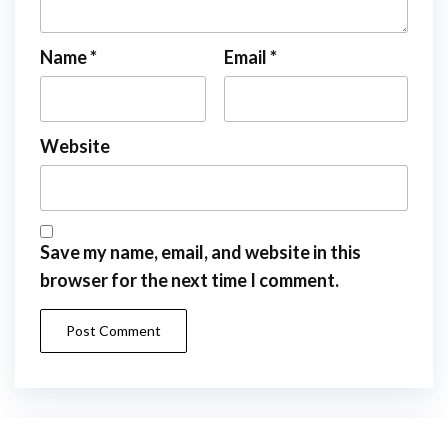
Name
*
Email
*
Website
Save my name, email, and website in this
browser for the next time I comment.