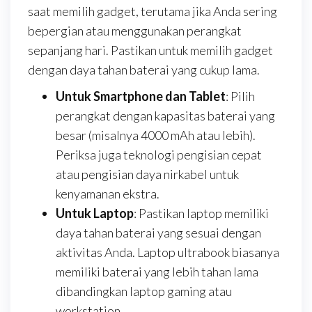
saat memilih gadget, terutama jika Anda sering
bepergian atau menggunakan perangkat
sepanjang hari. Pastikan untuk memilih gadget
dengan daya tahan baterai yang cukup lama.
Untuk Smartphone dan Tablet
: Pilih
perangkat dengan kapasitas baterai yang
besar (misalnya 4000 mAh atau lebih).
Periksa juga teknologi pengisian cepat
atau pengisian daya nirkabel untuk
kenyamanan ekstra.
Untuk Laptop
: Pastikan laptop memiliki
daya tahan baterai yang sesuai dengan
aktivitas Anda. Laptop ultrabook biasanya
memiliki baterai yang lebih tahan lama
dibandingkan laptop gaming atau
workstation.