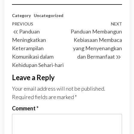
Category
Uncategorized
Post
Previous
PREVIOUS
NEXT
Next
Panduan
Panduan Membangun
navigation
Post
Post
Meningkatkan
Kebiasaan Membaca
Keterampilan
yang Menyenangkan
Komunikasi dalam
dan Bermanfaat
Kehidupan Sehari-hari
Leave a Reply
Your email address will not be published.
Required fields are marked
*
Comment
*