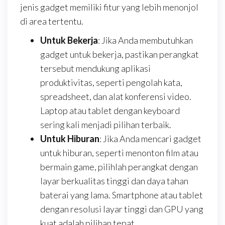
jenis gadget memiliki fitur yang lebih menonjol
di area tertentu.
Untuk Bekerja
: Jika Anda membutuhkan
gadget untuk bekerja, pastikan perangkat
tersebut mendukung aplikasi
produktivitas, seperti pengolah kata,
spreadsheet, dan alat konferensi video.
Laptop atau tablet dengan keyboard
sering kali menjadi pilihan terbaik.
Untuk Hiburan
: Jika Anda mencari gadget
untuk hiburan, seperti menonton film atau
bermain game, pilihlah perangkat dengan
layar berkualitas tinggi dan daya tahan
baterai yang lama. Smartphone atau tablet
dengan resolusi layar tinggi dan GPU yang
kuat adalah pilihan tepat.