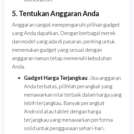
5. Tentukan Anggaran Anda
Anggaran sangat mempengaruhi pilihan gadget
yang Anda dapatkan. Dengan berbagai merek
dan model yang ada di pasaran, penting untuk
menemukan gadget yang sesuai dengan
anggaran namun tetap memenuhi kebutuhan
Anda.
Gadget Harga Terjangkau
: Jika anggaran
Anda terbatas, pilihlah perangkat yang
menawarkan nilai terbaik dalam harga yang
lebih terjangkau. Banyak perangkat
Android atau tablet dengan harga
terjangkau yang menawarkan performa
solid untuk penggunaan sehari-hari.