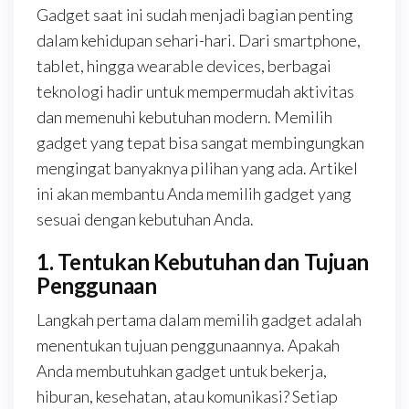
Gadget saat ini sudah menjadi bagian penting
dalam kehidupan sehari-hari. Dari smartphone,
tablet, hingga wearable devices, berbagai
teknologi hadir untuk mempermudah aktivitas
dan memenuhi kebutuhan modern. Memilih
gadget yang tepat bisa sangat membingungkan
mengingat banyaknya pilihan yang ada. Artikel
ini akan membantu Anda memilih gadget yang
sesuai dengan kebutuhan Anda.
1. Tentukan Kebutuhan dan Tujuan
Penggunaan
Langkah pertama dalam memilih gadget adalah
menentukan tujuan penggunaannya. Apakah
Anda membutuhkan gadget untuk bekerja,
hiburan, kesehatan, atau komunikasi? Setiap