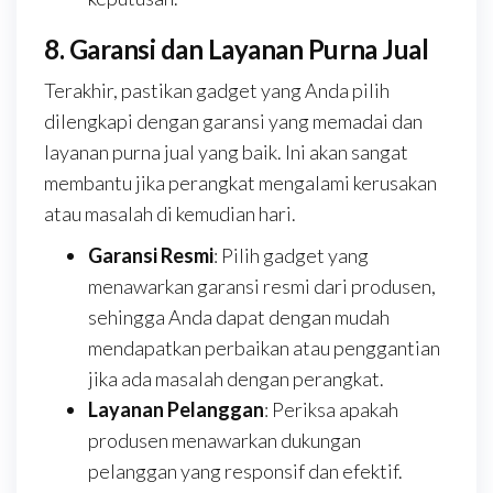
8. Garansi dan Layanan Purna Jual
Terakhir, pastikan gadget yang Anda pilih
dilengkapi dengan garansi yang memadai dan
layanan purna jual yang baik. Ini akan sangat
membantu jika perangkat mengalami kerusakan
atau masalah di kemudian hari.
Garansi Resmi
: Pilih gadget yang
menawarkan garansi resmi dari produsen,
sehingga Anda dapat dengan mudah
mendapatkan perbaikan atau penggantian
jika ada masalah dengan perangkat.
Layanan Pelanggan
: Periksa apakah
produsen menawarkan dukungan
pelanggan yang responsif dan efektif.