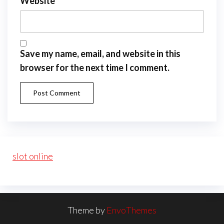
Website
Save my name, email, and website in this
browser for the next time I comment.
slot online
Theme by
EnvoThemes