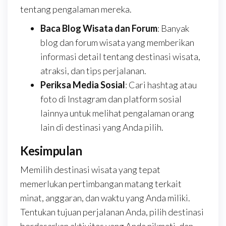
tentang pengalaman mereka.
Baca Blog Wisata dan Forum
: Banyak
blog dan forum wisata yang memberikan
informasi detail tentang destinasi wisata,
atraksi, dan tips perjalanan.
Periksa Media Sosial
: Cari hashtag atau
foto di Instagram dan platform sosial
lainnya untuk melihat pengalaman orang
lain di destinasi yang Anda pilih.
Kesimpulan
Memilih destinasi wisata yang tepat
memerlukan pertimbangan matang terkait
minat, anggaran, dan waktu yang Anda miliki.
Tentukan tujuan perjalanan Anda, pilih destinasi