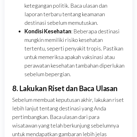
ketegangan politik. Baca ulasan dan
laporan terbaru tentang keamanan
destinasi sebelum memutuskan.
Kondisi Kesehatan
: Beberapa destinasi
mungkin memiliki risiko kesehatan
tertentu, seperti penyakit tropis. Pastikan
untuk memeriksa apakah vaksinasi atau
perawatan kesehatan tambahan diperlukan
sebelum bepergian.
8. Lakukan Riset dan Baca Ulasan
Sebelum membuat keputusan akhir, lakukan riset
lebih lanjut tentang destinasi yang Anda
pertimbangkan. Baca ulasan dari para
wisatawan yang telah berkunjung sebelumnya
untuk mendapatkan gambaran lebih jelas