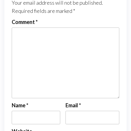
Your email address will not be published.
Required fields are marked
*
Comment
*
Name
*
Email
*