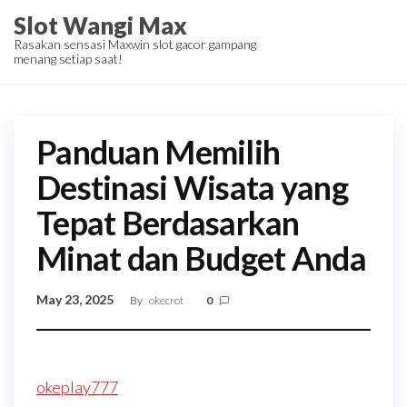
Skip
Slot Wangi Max
to
Rasakan sensasi Maxwin slot gacor gampang
menang setiap saat!
the
content
Panduan Memilih
Destinasi Wisata yang
Tepat Berdasarkan
Minat dan Budget Anda
May 23, 2025
By
okecrot
0
okeplay777