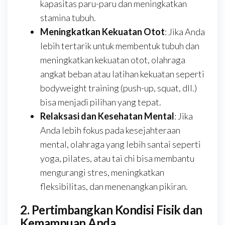
kapasitas paru-paru dan meningkatkan
stamina tubuh.
Meningkatkan Kekuatan Otot
: Jika Anda
lebih tertarik untuk membentuk tubuh dan
meningkatkan kekuatan otot, olahraga
angkat beban atau latihan kekuatan seperti
bodyweight training (push-up, squat, dll.)
bisa menjadi pilihan yang tepat.
Relaksasi dan Kesehatan Mental
: Jika
Anda lebih fokus pada kesejahteraan
mental, olahraga yang lebih santai seperti
yoga, pilates, atau tai chi bisa membantu
mengurangi stres, meningkatkan
fleksibilitas, dan menenangkan pikiran.
2. Pertimbangkan Kondisi Fisik dan
Kemampuan Anda