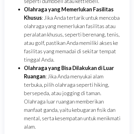
seperti dumbbell atau kettlebell.
Olahraga yang Memerlukan Fasilitas
Khusus
: Jika Anda tertarik untuk mencoba
olahraga yang memerlukan fasilitas atau
peralatan khusus, seperti berenang, tenis,
atau golf, pastikan Anda memiliki akses ke
fasilitas yang memadai di sekitar tempat
tinggal Anda.
Olahraga yang Bisa Dilakukan di Luar
Ruangan
: Jika Anda menyukai alam
terbuka, pilih olahraga seperti hiking,
bersepeda, atau jogging di taman.
Olahraga luar ruangan memberikan
manfaat ganda, yaitu kebugaran fisik dan
mental, serta kesempatan untuk menikmati
alam.