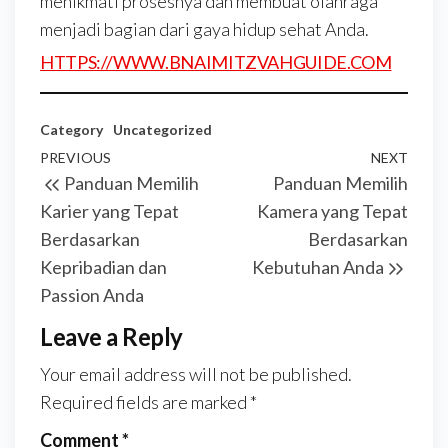
menikmati prosesnya dan membuat olahraga
menjadi bagian dari gaya hidup sehat Anda.
HTTPS://WWW.BNAIMITZVAHGUIDE.COM
Category
Uncategorized
Post
Previous
PREVIOUS
NEXT
Next
Panduan Memilih
Panduan Memilih
navigation
Post
Post
Karier yang Tepat
Kamera yang Tepat
Berdasarkan
Berdasarkan
Kepribadian dan
Kebutuhan Anda
Passion Anda
Leave a Reply
Your email address will not be published.
Required fields are marked
*
Comment
*