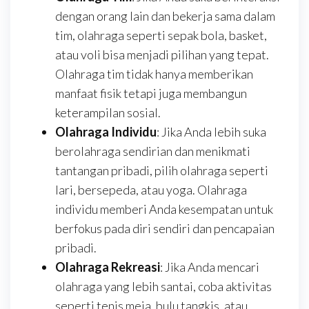
dengan orang lain dan bekerja sama dalam
tim, olahraga seperti sepak bola, basket,
atau voli bisa menjadi pilihan yang tepat.
Olahraga tim tidak hanya memberikan
manfaat fisik tetapi juga membangun
keterampilan sosial.
Olahraga Individu
: Jika Anda lebih suka
berolahraga sendirian dan menikmati
tantangan pribadi, pilih olahraga seperti
lari, bersepeda, atau yoga. Olahraga
individu memberi Anda kesempatan untuk
berfokus pada diri sendiri dan pencapaian
pribadi.
Olahraga Rekreasi
: Jika Anda mencari
olahraga yang lebih santai, coba aktivitas
seperti tenis meja, bulu tangkis, atau