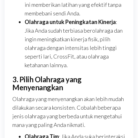
ini memberikan latihan yang efektif tanpa
membebani sendi Anda.
Olahraga untuk Peningkatan Kinerja
:
Jika Anda sudah terbiasa berolahraga dan
ingin meningkatkan kinerja fisik, pilih
olahraga dengan intensitas lebih tinggi
seperti lari, CrossFit, atau olahraga
ketahanan lainnya.
3. Pilih Olahraga yang
Menyenangkan
Olahraga yang menyenangkan akan lebih mudah
dilakukan secara konsisten. Cobalah beberapa
jenis olahraga yang berbeda untuk mengetahui
mana yang paling Anda nikmati.
Olahraga Tim
: Jika Anda suka berinteraksi