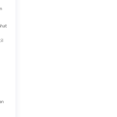
an
ahat
il
an