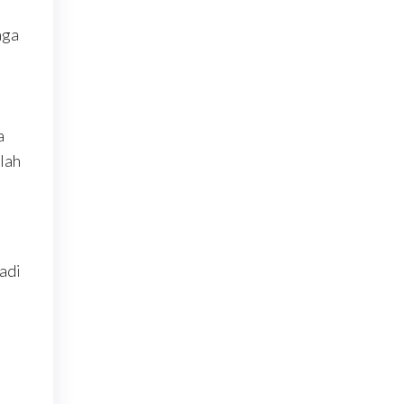
aga
a
lah
adi