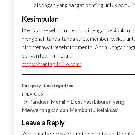
didengar, yang sangat penting untuk pemuli
Kesimpulan
Menjaga kesehatan mental di tengah kesibukan bu
mengenali tanda-tanda stres, memberi waktu untuk
bisa merawat kesehatan mental Anda. Jangan ragu
dengan lebih mindful.
https://mantap168io.com/
Category
Uncategorized
Post
Previous
PREVIOUS
Panduan Memilih Destinasi Liburan yang
navigation
Post
Menyenangkan dan Membantu Relaksasi
Leave a Reply
Your email address will not be published.
Require