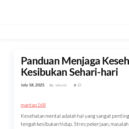
Skip
to
the
content
Panduan Menjaga Keseha
Kesibukan Sehari-hari
July 18, 2025
By
okecrot
0
mantap168
Kesehatan mental adalah hal yang sangat penting u
tengah kesibukan hidup. Stres pekerjaan, masalah 