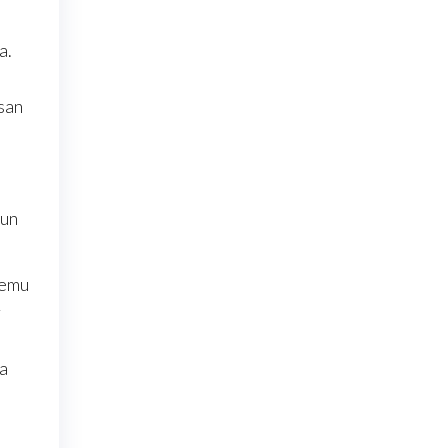
a.
san
gun
temu
r
ma