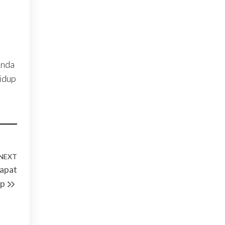
Anda
hidup
NEXT
Next
apat
Post
up