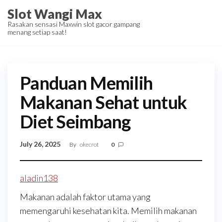
Skip
Slot Wangi Max
to
Rasakan sensasi Maxwin slot gacor gampang
menang setiap saat!
the
content
Panduan Memilih
Makanan Sehat untuk
Diet Seimbang
July 26, 2025
By
okecrot
0
aladin138
Makanan adalah faktor utama yang
memengaruhi kesehatan kita. Memilih makanan