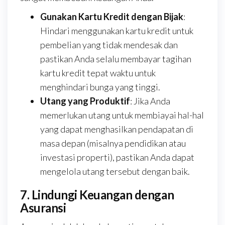
Gunakan Kartu Kredit dengan Bijak
:
Hindari menggunakan kartu kredit untuk
pembelian yang tidak mendesak dan
pastikan Anda selalu membayar tagihan
kartu kredit tepat waktu untuk
menghindari bunga yang tinggi.
Utang yang Produktif
: Jika Anda
memerlukan utang untuk membiayai hal-hal
yang dapat menghasilkan pendapatan di
masa depan (misalnya pendidikan atau
investasi properti), pastikan Anda dapat
mengelola utang tersebut dengan baik.
7. Lindungi Keuangan dengan
Asuransi