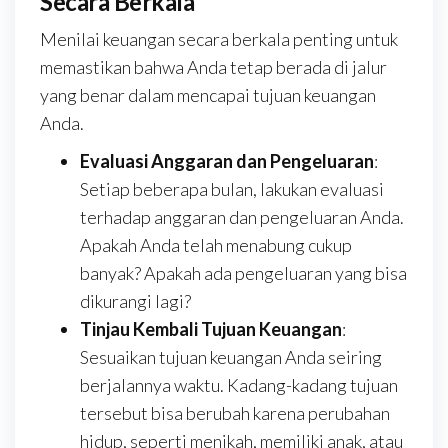
Secara Berkala
Menilai keuangan secara berkala penting untuk
memastikan bahwa Anda tetap berada di jalur
yang benar dalam mencapai tujuan keuangan
Anda.
Evaluasi Anggaran dan Pengeluaran
:
Setiap beberapa bulan, lakukan evaluasi
terhadap anggaran dan pengeluaran Anda.
Apakah Anda telah menabung cukup
banyak? Apakah ada pengeluaran yang bisa
dikurangi lagi?
Tinjau Kembali Tujuan Keuangan
:
Sesuaikan tujuan keuangan Anda seiring
berjalannya waktu. Kadang-kadang tujuan
tersebut bisa berubah karena perubahan
hidup, seperti menikah, memiliki anak, atau