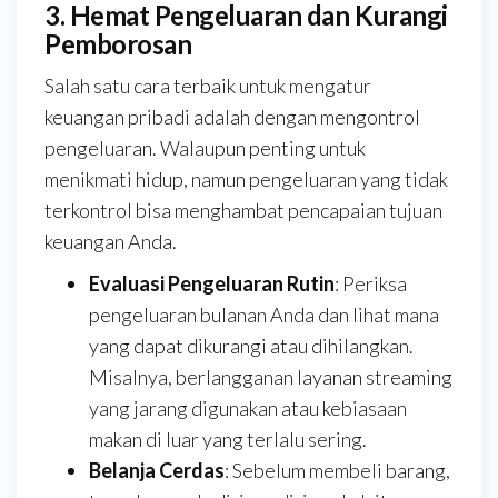
3. Hemat Pengeluaran dan Kurangi
Pemborosan
Salah satu cara terbaik untuk mengatur
keuangan pribadi adalah dengan mengontrol
pengeluaran. Walaupun penting untuk
menikmati hidup, namun pengeluaran yang tidak
terkontrol bisa menghambat pencapaian tujuan
keuangan Anda.
Evaluasi Pengeluaran Rutin
: Periksa
pengeluaran bulanan Anda dan lihat mana
yang dapat dikurangi atau dihilangkan.
Misalnya, berlangganan layanan streaming
yang jarang digunakan atau kebiasaan
makan di luar yang terlalu sering.
Belanja Cerdas
: Sebelum membeli barang,