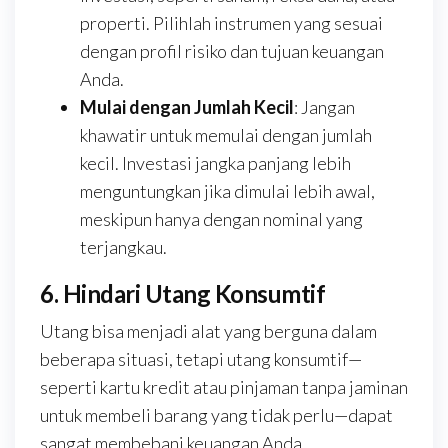
properti. Pilihlah instrumen yang sesuai
dengan profil risiko dan tujuan keuangan
Anda.
Mulai dengan Jumlah Kecil
: Jangan
khawatir untuk memulai dengan jumlah
kecil. Investasi jangka panjang lebih
menguntungkan jika dimulai lebih awal,
meskipun hanya dengan nominal yang
terjangkau.
6. Hindari Utang Konsumtif
Utang bisa menjadi alat yang berguna dalam
beberapa situasi, tetapi utang konsumtif—
seperti kartu kredit atau pinjaman tanpa jaminan
untuk membeli barang yang tidak perlu—dapat
sangat membebani keuangan Anda.