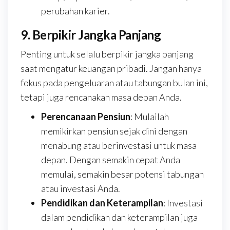
perubahan karier.
9. Berpikir Jangka Panjang
Penting untuk selalu berpikir jangka panjang
saat mengatur keuangan pribadi. Jangan hanya
fokus pada pengeluaran atau tabungan bulan ini,
tetapi juga rencanakan masa depan Anda.
Perencanaan Pensiun
: Mulailah
memikirkan pensiun sejak dini dengan
menabung atau berinvestasi untuk masa
depan. Dengan semakin cepat Anda
memulai, semakin besar potensi tabungan
atau investasi Anda.
Pendidikan dan Keterampilan
: Investasi
dalam pendidikan dan keterampilan juga