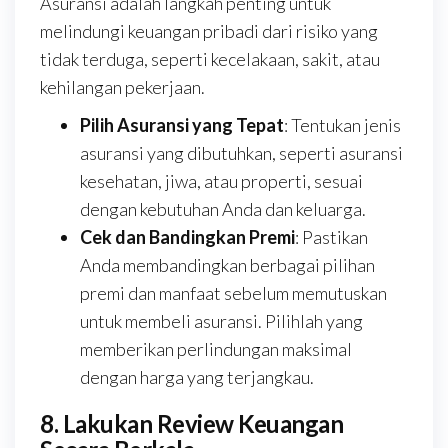
Asuransi adalah langkah penting untuk
melindungi keuangan pribadi dari risiko yang
tidak terduga, seperti kecelakaan, sakit, atau
kehilangan pekerjaan.
Pilih Asuransi yang Tepat
: Tentukan jenis
asuransi yang dibutuhkan, seperti asuransi
kesehatan, jiwa, atau properti, sesuai
dengan kebutuhan Anda dan keluarga.
Cek dan Bandingkan Premi
: Pastikan
Anda membandingkan berbagai pilihan
premi dan manfaat sebelum memutuskan
untuk membeli asuransi. Pilihlah yang
memberikan perlindungan maksimal
dengan harga yang terjangkau.
8. Lakukan Review Keuangan