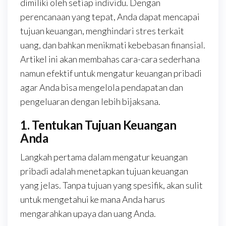
dimiliki oleh setiap individu. Dengan
perencanaan yang tepat, Anda dapat mencapai
tujuan keuangan, menghindari stres terkait
uang, dan bahkan menikmati kebebasan finansial.
Artikel ini akan membahas cara-cara sederhana
namun efektif untuk mengatur keuangan pribadi
agar Anda bisa mengelola pendapatan dan
pengeluaran dengan lebih bijaksana.
1. Tentukan Tujuan Keuangan
Anda
Langkah pertama dalam mengatur keuangan
pribadi adalah menetapkan tujuan keuangan
yang jelas. Tanpa tujuan yang spesifik, akan sulit
untuk mengetahui ke mana Anda harus
mengarahkan upaya dan uang Anda.