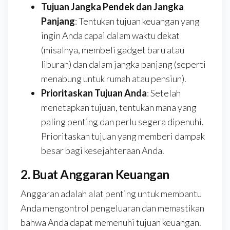
Tujuan Jangka Pendek dan Jangka
Panjang
: Tentukan tujuan keuangan yang
ingin Anda capai dalam waktu dekat
(misalnya, membeli gadget baru atau
liburan) dan dalam jangka panjang (seperti
menabung untuk rumah atau pensiun).
Prioritaskan Tujuan Anda
: Setelah
menetapkan tujuan, tentukan mana yang
paling penting dan perlu segera dipenuhi.
Prioritaskan tujuan yang memberi dampak
besar bagi kesejahteraan Anda.
2. Buat Anggaran Keuangan
Anggaran adalah alat penting untuk membantu
Anda mengontrol pengeluaran dan memastikan
bahwa Anda dapat memenuhi tujuan keuangan.