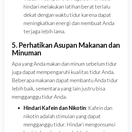
hindari melakukan latihan berat terlalu
dekat dengan waktu tidur karena dapat
meningkatkan energi dan membuat Anda
terjaga lebih lama.
5. Perhatikan Asupan Makanan dan
Minuman
Apa yang Anda makan dan minum sebelum tidur
juga dapat mempengaruhi kualitas tidur Anda.
Beberapa makanan dapat membantu Anda tidur
lebih baik, sementara yang lain justru bisa
mengganggu tidur Anda.
Hindari Kafein dan Nikotin
: Kafein dan
nikotin adalah stimulan yang dapat
mengganggu tidur. Hindari mengonsumsi