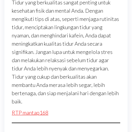
Tidur yang berkualitas sangat penting untuk
kesehatan fisik dan mental Anda. Dengan
mengikuti tips di atas, seperti menjaga rutinitas
tidur, menciptakan lingkungan tidur yang
nyaman, dan menghindari kafein, Anda dapat
meningkatkan kualitas tidur Anda secara
signifikan. Jangan lupa untuk mengelola stres
dan melakukan relaksasi sebelum tidur agar
tidur Anda lebih nyenyak dan menyegarkan.
Tidur yang cukup dan berkualitas akan
membantu Anda merasa lebih segar, lebih
bertenaga, dan siap menjalani hari dengan lebih
baik.
RTP mantap168