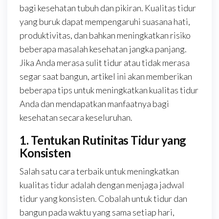
bagi kesehatan tubuh dan pikiran. Kualitas tidur
yang buruk dapat mempengaruhi suasana hati,
produktivitas, dan bahkan meningkatkan risiko
beberapa masalah kesehatan jangka panjang.
Jika Anda merasa sulit tidur atau tidak merasa
segar saat bangun, artikel ini akan memberikan
beberapa tips untuk meningkatkan kualitas tidur
Anda dan mendapatkan manfaatnya bagi
kesehatan secara keseluruhan.
1. Tentukan Rutinitas Tidur yang
Konsisten
Salah satu cara terbaik untuk meningkatkan
kualitas tidur adalah dengan menjaga jadwal
tidur yang konsisten. Cobalah untuk tidur dan
bangun pada waktu yang sama setiap hari,