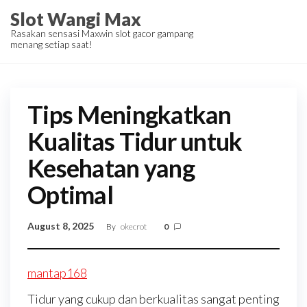
Skip
Slot Wangi Max
to
Rasakan sensasi Maxwin slot gacor gampang
menang setiap saat!
the
content
Tips Meningkatkan
Kualitas Tidur untuk
Kesehatan yang
Optimal
August 8, 2025
By
okecrot
0
mantap168
Tidur yang cukup dan berkualitas sangat penting