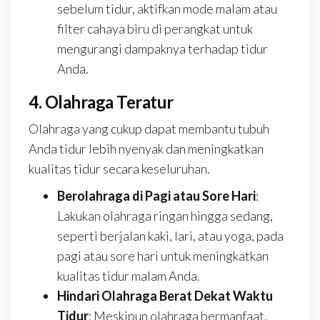
sebelum tidur, aktifkan mode malam atau
filter cahaya biru di perangkat untuk
mengurangi dampaknya terhadap tidur
Anda.
4. Olahraga Teratur
Olahraga yang cukup dapat membantu tubuh
Anda tidur lebih nyenyak dan meningkatkan
kualitas tidur secara keseluruhan.
Berolahraga di Pagi atau Sore Hari
:
Lakukan olahraga ringan hingga sedang,
seperti berjalan kaki, lari, atau yoga, pada
pagi atau sore hari untuk meningkatkan
kualitas tidur malam Anda.
Hindari Olahraga Berat Dekat Waktu
Tidur
: Meskipun olahraga bermanfaat,