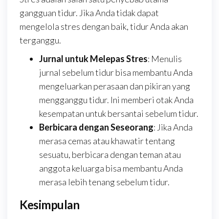
gangguan tidur. Jika Anda tidak dapat
mengelola stres dengan baik, tidur Anda akan
terganggu.
Jurnal untuk Melepas Stres
: Menulis
jurnal sebelum tidur bisa membantu Anda
mengeluarkan perasaan dan pikiran yang
mengganggu tidur. Ini memberi otak Anda
kesempatan untuk bersantai sebelum tidur.
Berbicara dengan Seseorang
: Jika Anda
merasa cemas atau khawatir tentang
sesuatu, berbicara dengan teman atau
anggota keluarga bisa membantu Anda
merasa lebih tenang sebelum tidur.
Kesimpulan