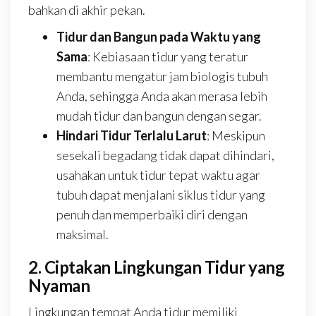
bahkan di akhir pekan.
Tidur dan Bangun pada Waktu yang
Sama
: Kebiasaan tidur yang teratur
membantu mengatur jam biologis tubuh
Anda, sehingga Anda akan merasa lebih
mudah tidur dan bangun dengan segar.
Hindari Tidur Terlalu Larut
: Meskipun
sesekali begadang tidak dapat dihindari,
usahakan untuk tidur tepat waktu agar
tubuh dapat menjalani siklus tidur yang
penuh dan memperbaiki diri dengan
maksimal.
2. Ciptakan Lingkungan Tidur yang
Nyaman
Lingkungan tempat Anda tidur memiliki