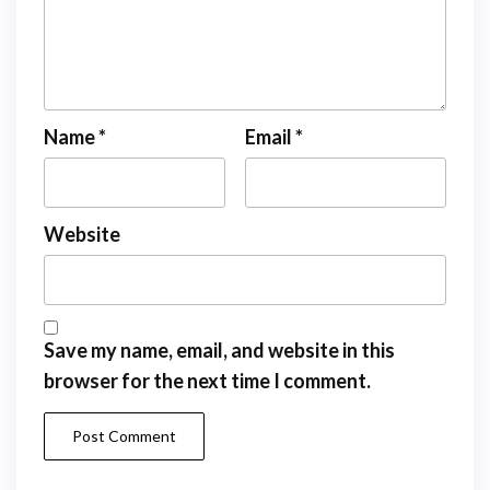
Name
*
Email
*
Website
Save my name, email, and website in this
browser for the next time I comment.