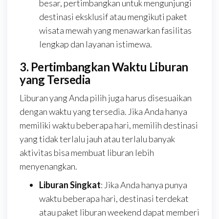
besar, pertimbangkan untuk mengunjungi
destinasi eksklusif atau mengikuti paket
wisata mewah yang menawarkan fasilitas
lengkap dan layanan istimewa.
3. Pertimbangkan Waktu Liburan
yang Tersedia
Liburan yang Anda pilih juga harus disesuaikan
dengan waktu yang tersedia. Jika Anda hanya
memiliki waktu beberapa hari, memilih destinasi
yang tidak terlalu jauh atau terlalu banyak
aktivitas bisa membuat liburan lebih
menyenangkan.
Liburan Singkat
: Jika Anda hanya punya
waktu beberapa hari, destinasi terdekat
atau paket liburan weekend dapat memberi