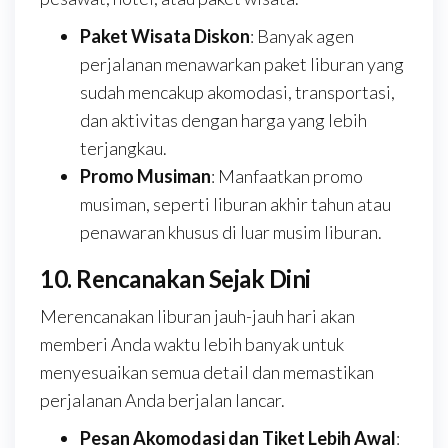
Paket Wisata Diskon
: Banyak agen
perjalanan menawarkan paket liburan yang
sudah mencakup akomodasi, transportasi,
dan aktivitas dengan harga yang lebih
terjangkau.
Promo Musiman
: Manfaatkan promo
musiman, seperti liburan akhir tahun atau
penawaran khusus di luar musim liburan.
10. Rencanakan Sejak Dini
Merencanakan liburan jauh-jauh hari akan
memberi Anda waktu lebih banyak untuk
menyesuaikan semua detail dan memastikan
perjalanan Anda berjalan lancar.
Pesan Akomodasi dan Tiket Lebih Awal
: