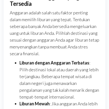
Tersedia
Anggaran adalah salah satu faktor penting
dalam memilih liburan yang tepat. Tentukan
seberapa banyak Anda bersedia mengeluarkan
uang untuk liburan Anda. Pilihlah destinasi yang
sesuai dengan anggaran Anda agar liburan tetap
menyenangkan tanpa membuat Anda stres
secara finansial.
Liburan dengan Anggaran Terbatas
:
Pilih destinasi lokal atau daerah yang lebih
terjangkau. Beberapa tempat wisata di
dalam negeri juga menawarkan
pengalaman yang tak kalah menarik dengan
tempat-tempat internasional.
Liburan Mewah
: Jika anggaran Anda lebih