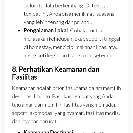
belum terlalu berkembang. Di tempat-
tempat ini, Anda bisa menikmati suasana
yang lebih tenang dan pribadi.
Pengalaman Lokal
: Cobalah untuk
merasakan kehidupan lokal, seperti tinggal
di homestay, mencicipi makanan khas, atau
mengikuti kegiatan tradisional setempat.
8. Perhatikan Keamanan dan
Fasilitas
Keamanan adalah prioritas utama dalam memilih
destinasi liburan. Pastikan tempat yang Anda
tuju aman dan memiliki fasilitas yang memadai,
seperti akomodasi yang nyaman, fasilitas medis,
dan layanan darurat.
Keamanan Destinasi
: Lakukan riset