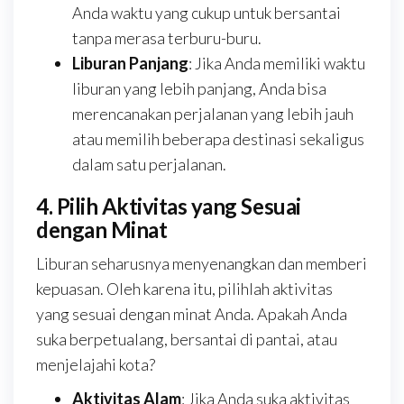
Anda waktu yang cukup untuk bersantai
tanpa merasa terburu-buru.
Liburan Panjang
: Jika Anda memiliki waktu
liburan yang lebih panjang, Anda bisa
merencanakan perjalanan yang lebih jauh
atau memilih beberapa destinasi sekaligus
dalam satu perjalanan.
4. Pilih Aktivitas yang Sesuai
dengan Minat
Liburan seharusnya menyenangkan dan memberi
kepuasan. Oleh karena itu, pilihlah aktivitas
yang sesuai dengan minat Anda. Apakah Anda
suka berpetualang, bersantai di pantai, atau
menjelajahi kota?
Aktivitas Alam
: Jika Anda suka aktivitas