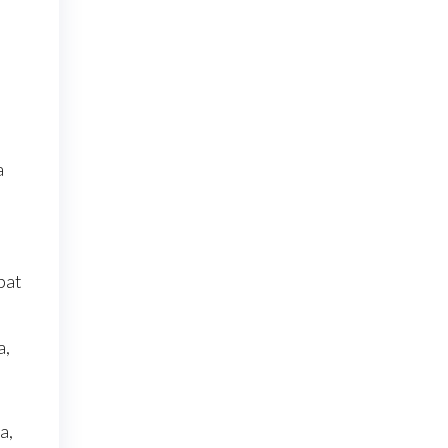
a
pat
a,
a,