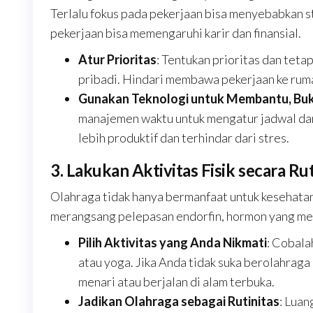
Terlalu fokus pada pekerjaan bisa menyebabkan s
pekerjaan bisa memengaruhi karir dan finansial.
Atur Prioritas
: Tentukan prioritas dan teta
pribadi. Hindari membawa pekerjaan ke rumah
Gunakan Teknologi untuk Membantu, B
manajemen waktu untuk mengatur jadwal dan
lebih produktif dan terhindar dari stres.
3. Lakukan Aktivitas Fisik secara Ru
Olahraga tidak hanya bermanfaat untuk kesehatan f
merangsang pelepasan endorfin, hormon yang m
Pilih Aktivitas yang Anda Nikmati
: Cobala
atau yoga. Jika Anda tidak suka berolahraga 
menari atau berjalan di alam terbuka.
Jadikan Olahraga sebagai Rutinitas
: Luan