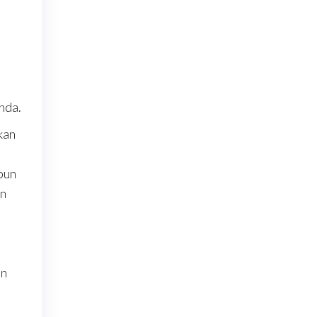
nda.
kan
bun
an
an