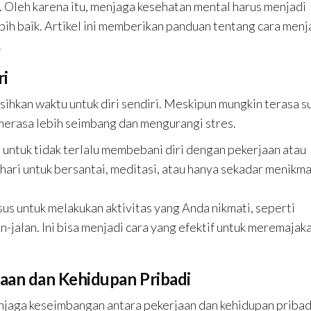
. Oleh karena itu, menjaga kesehatan mental harus menjadi
ebih baik. Artikel ini memberikan panduan tentang cara men
.
ri
ihkan waktu untuk diri sendiri. Meskipun mungkin terasa su
erasa lebih seimbang dan mengurangi stres.
 untuk tidak terlalu membebani diri dengan pekerjaan atau
ari untuk bersantai, meditasi, atau hanya sekadar menikma
sus untuk melakukan aktivitas yang Anda nikmati, seperti
-jalan. Ini bisa menjadi cara yang efektif untuk meremajak
aan dan Kehidupan Pribadi
njaga keseimbangan antara pekerjaan dan kehidupan pribad