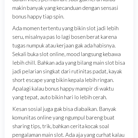
makin banyak yang kecanduan dengan sensasi
bonus happy tiap spin.
Ada momen tertentu yang bikin slot jadi lebih
seru, misalnya pas lo lagi bosen berat karena
tugas numpuk atau kerjaan gak ada habisnya.
Sekali buka slot online, mood langsung kebawa
lebih chill. Bahkan ada yang bilang main slot bisa
jadi pelarian singkat dari rutinitas padat, kayak
short escape yang bikin kepala lebih ringan.
Apalagi kalau bonus happy mampir di waktu
yang tepat, auto bikin hari lo lebih cerah.
Kesan sosial juga gak bisa diabaikan. Banyak
komunitas online yang ngumpul bareng buat
sharing tips, trik, bahkan cerita kocak soal
pengalaman main slot. Ada aja yang curhat kalau