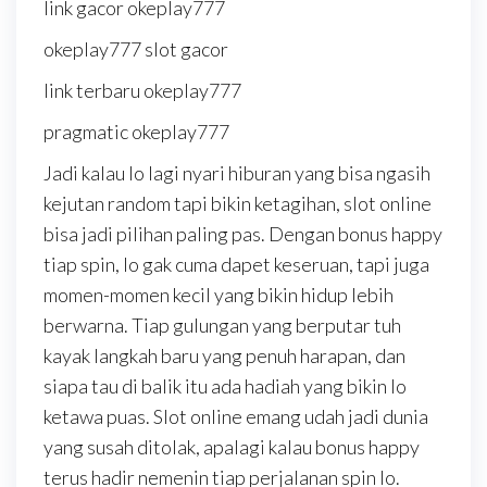
link gacor okeplay777
okeplay777 slot gacor
link terbaru okeplay777
pragmatic okeplay777
Jadi kalau lo lagi nyari hiburan yang bisa ngasih
kejutan random tapi bikin ketagihan, slot online
bisa jadi pilihan paling pas. Dengan bonus happy
tiap spin, lo gak cuma dapet keseruan, tapi juga
momen-momen kecil yang bikin hidup lebih
berwarna. Tiap gulungan yang berputar tuh
kayak langkah baru yang penuh harapan, dan
siapa tau di balik itu ada hadiah yang bikin lo
ketawa puas. Slot online emang udah jadi dunia
yang susah ditolak, apalagi kalau bonus happy
terus hadir nemenin tiap perjalanan spin lo.