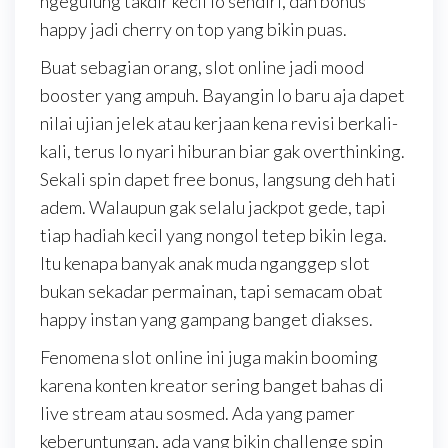
ngegulung takdir kecil lo sendiri, dan bonus
happy jadi cherry on top yang bikin puas.
Buat sebagian orang, slot online jadi mood
booster yang ampuh. Bayangin lo baru aja dapet
nilai ujian jelek atau kerjaan kena revisi berkali-
kali, terus lo nyari hiburan biar gak overthinking.
Sekali spin dapet free bonus, langsung deh hati
adem. Walaupun gak selalu jackpot gede, tapi
tiap hadiah kecil yang nongol tetep bikin lega.
Itu kenapa banyak anak muda nganggep slot
bukan sekadar permainan, tapi semacam obat
happy instan yang gampang banget diakses.
Fenomena slot online ini juga makin booming
karena konten kreator sering banget bahas di
live stream atau sosmed. Ada yang pamer
keberuntungan, ada yang bikin challenge spin