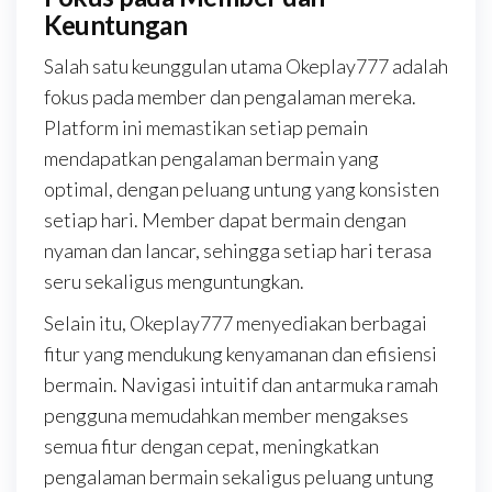
Keuntungan
Salah satu keunggulan utama Okeplay777 adalah
fokus pada member dan pengalaman mereka.
Platform ini memastikan setiap pemain
mendapatkan pengalaman bermain yang
optimal, dengan peluang untung yang konsisten
setiap hari. Member dapat bermain dengan
nyaman dan lancar, sehingga setiap hari terasa
seru sekaligus menguntungkan.
Selain itu, Okeplay777 menyediakan berbagai
fitur yang mendukung kenyamanan dan efisiensi
bermain. Navigasi intuitif dan antarmuka ramah
pengguna memudahkan member mengakses
semua fitur dengan cepat, meningkatkan
pengalaman bermain sekaligus peluang untung