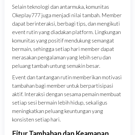
Selain teknologi dan antarmuka, komunitas
Okeplay777 juga menjadi nilai tambah. Member
dapat berinteraksi, berbagi tips, dan mengikuti
event rutin yang diadakan platform. Lingkungan
komunitas yang positif mendukung semangat
bermain, sehingga setiap hari member dapat
merasakan pengalaman yang lebih seru dan
peluang tambah untung semakin besar.
Event dan tantangan rutin memberikan motivasi
tambahan bagi member untuk berpartisipasi
aktif. Interaksi dengan sesama pemain membuat
setiap sesi bermain lebih hidup, sekaligus
meningkatkan peluang keuntungan yang
konsisten setiap hari.
Fitur Tambahan dan Keamanan