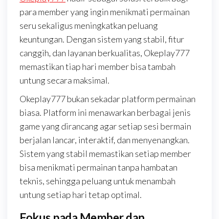
para member yang ingin menikmati permainan
seru sekaligus meningkatkan peluang
keuntungan. Dengan sistem yang stabil, fitur
canggih, dan layanan berkualitas, Okeplay777
memastikan tiap hari member bisa tambah
untung secara maksimal.
Okeplay777 bukan sekadar platform permainan
biasa. Platform ini menawarkan berbagai jenis
game yang dirancang agar setiap sesi bermain
berjalan lancar, interaktif, dan menyenangkan.
Sistem yang stabil memastikan setiap member
bisa menikmati permainan tanpa hambatan
teknis, sehingga peluang untuk menambah
untung setiap hari tetap optimal.
Fokus pada Member dan