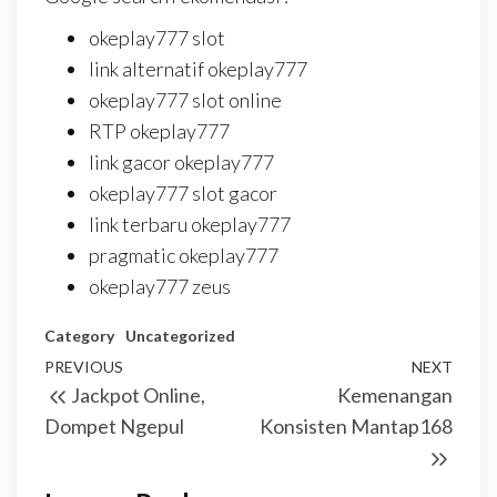
okeplay777 slot
link alternatif okeplay777
okeplay777 slot online
RTP okeplay777
link gacor okeplay777
okeplay777 slot gacor
link terbaru okeplay777
pragmatic okeplay777
okeplay777 zeus
Category
Uncategorized
Post
Previous
PREVIOUS
NEXT
Next
Jackpot Online,
Kemenangan
navigation
Post
Post
Dompet Ngepul
Konsisten Mantap168