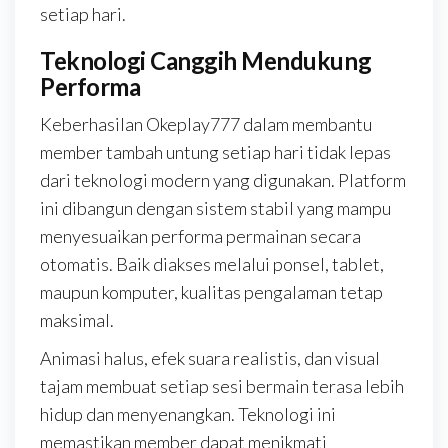
setiap hari.
Teknologi Canggih Mendukung
Performa
Keberhasilan Okeplay777 dalam membantu
member tambah untung setiap hari tidak lepas
dari teknologi modern yang digunakan. Platform
ini dibangun dengan sistem stabil yang mampu
menyesuaikan performa permainan secara
otomatis. Baik diakses melalui ponsel, tablet,
maupun komputer, kualitas pengalaman tetap
maksimal.
Animasi halus, efek suara realistis, dan visual
tajam membuat setiap sesi bermain terasa lebih
hidup dan menyenangkan. Teknologi ini
memastikan member dapat menikmati