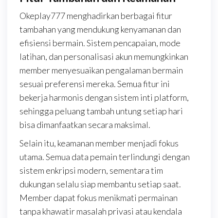
Okeplay777 menghadirkan berbagai fitur
tambahan yang mendukung kenyamanan dan
efisiensi bermain. Sistem pencapaian, mode
latihan, dan personalisasi akun memungkinkan
member menyesuaikan pengalaman bermain
sesuai preferensi mereka. Semua fitur ini
bekerja harmonis dengan sistem inti platform,
sehingga peluang tambah untung setiap hari
bisa dimanfaatkan secara maksimal.
Selain itu, keamanan member menjadi fokus
utama. Semua data pemain terlindungi dengan
sistem enkripsi modern, sementara tim
dukungan selalu siap membantu setiap saat.
Member dapat fokus menikmati permainan
tanpa khawatir masalah privasi atau kendala