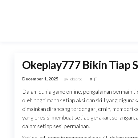
Skip
to
the
content
Okeplay777 Bikin Tiap S
December 1, 2025
By
okecrot
0
Dalam dunia game online, pengalaman bermain tidak
oleh bagaimana setiap aksi dan skill yang diguna
dimainkan dirancang terdengar jernih, memberikan 
yang presisi membuat setiap gerakan, serangan, 
dalam setiap sesi permainan.
Setiap kali pemain menggunakan skill dalam perm