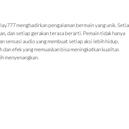
eplay777 menghadirkan pengalaman bermain yang unik. Seti
kan, dan setiap gerakan terasa berarti. Pemain tidak hanya
n sensasi audio yang membuat setiap aksi lebih hidup.
 dan efek yang memuaskan bisa meningkatkan kualitas
ih menyenangkan.