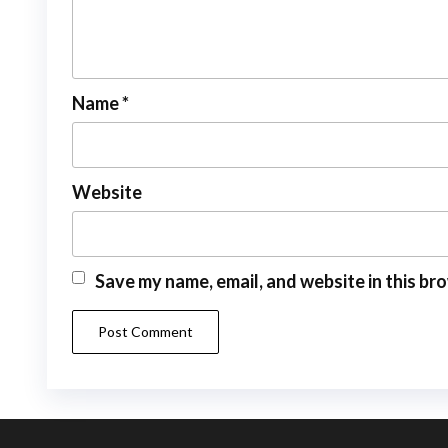
Name
*
Website
Save my name, email, and website in this br