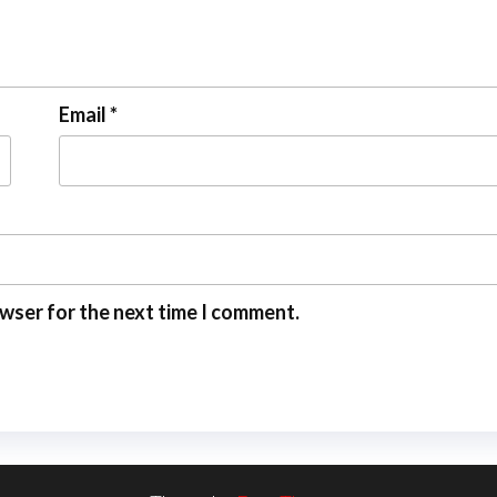
Email
*
owser for the next time I comment.