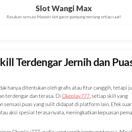
Slot Wangi Max
Rasakan sensasi Maxwin slot gacor gampang menang setiap saat!
kill Terdengar Jernih dan Pua
 hanya ditentukan oleh grafis atau fitur canggih, tetapi j
kan terdengar dan terasa. Di
Okeplay777
, setiap skill yang
sensasi puas yang sulit didapat di platform lain. Efek sua
atau aksi spesial terasa nyata, meningkatkan kepuasan pema
ainan Okeplay777, audio yang jernih langsung terasa. Misa