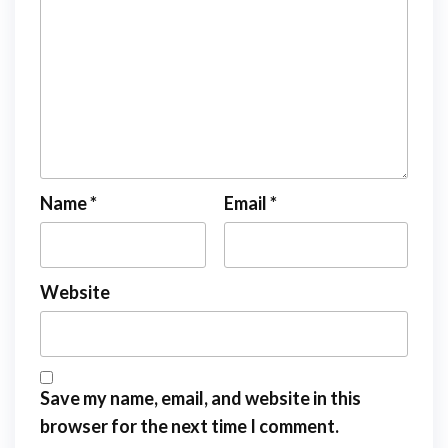
Name
*
Email
*
Website
Save my name, email, and website in this
browser for the next time I comment.