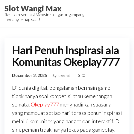
Skip
Slot Wangi Max
to
Rasakan sensasi Maxwin slot gacor gampang
menang setiap saat!
the
content
Hari Penuh Inspirasi ala
Komunitas Okeplay777
December 3, 2025
By
okecrot
0
Di dunia digital, pengalaman bermain game
tidak hanya soal kompetisi atau kemenangan
semata.
Okeplay777
menghadirkan suasana
yang membuat setiap hari terasa penuh inspirasi
melalui komunitas yang hangat dan interaktif. Di
sini, pemain tidak hanya fokus pada gameplay,