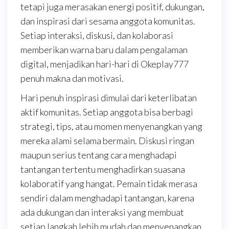
tetapi juga merasakan energi positif, dukungan,
dan inspirasi dari sesama anggota komunitas.
Setiap interaksi, diskusi, dan kolaborasi
memberikan warna baru dalam pengalaman
digital, menjadikan hari-hari di Okeplay777
penuh makna dan motivasi.
Hari penuh inspirasi dimulai dari keterlibatan
aktif komunitas. Setiap anggota bisa berbagi
strategi, tips, atau momen menyenangkan yang
mereka alami selama bermain. Diskusi ringan
maupun serius tentang cara menghadapi
tantangan tertentu menghadirkan suasana
kolaboratif yang hangat. Pemain tidak merasa
sendiri dalam menghadapi tantangan, karena
ada dukungan dan interaksi yang membuat
setiap langkah lebih mudah dan menyenangkan.