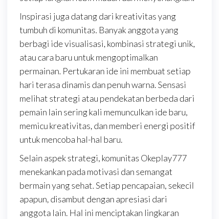
Inspirasi juga datang dari kreativitas yang
tumbuh di komunitas. Banyak anggota yang
berbagi ide visualisasi, kombinasi strategi unik,
atau cara baru untuk mengoptimalkan
permainan. Pertukaran ide ini membuat setiap
hari terasa dinamis dan penuh warna. Sensasi
melihat strategi atau pendekatan berbeda dari
pemain lain sering kali memunculkan ide baru,
memicu kreativitas, dan memberi energi positif
untuk mencoba hal-hal baru.
Selain aspek strategi, komunitas Okeplay777
menekankan pada motivasi dan semangat
bermain yang sehat. Setiap pencapaian, sekecil
apapun, disambut dengan apresiasi dari
anggota lain. Hal ini menciptakan lingkaran