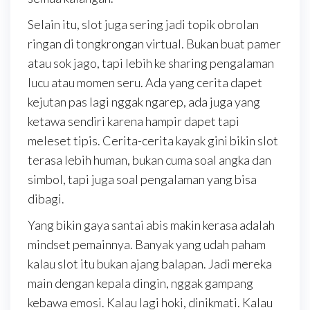
Selain itu, slot juga sering jadi topik obrolan
ringan di tongkrongan virtual. Bukan buat pamer
atau sok jago, tapi lebih ke sharing pengalaman
lucu atau momen seru. Ada yang cerita dapet
kejutan pas lagi nggak ngarep, ada juga yang
ketawa sendiri karena hampir dapet tapi
meleset tipis. Cerita-cerita kayak gini bikin slot
terasa lebih human, bukan cuma soal angka dan
simbol, tapi juga soal pengalaman yang bisa
dibagi.
Yang bikin gaya santai abis makin kerasa adalah
mindset pemainnya. Banyak yang udah paham
kalau slot itu bukan ajang balapan. Jadi mereka
main dengan kepala dingin, nggak gampang
kebawa emosi. Kalau lagi hoki, dinikmati. Kalau