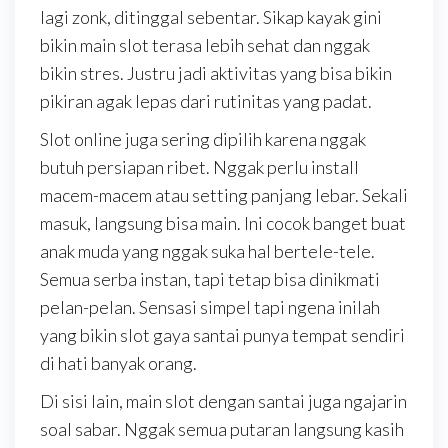
lagi zonk, ditinggal sebentar. Sikap kayak gini
bikin main slot terasa lebih sehat dan nggak
bikin stres. Justru jadi aktivitas yang bisa bikin
pikiran agak lepas dari rutinitas yang padat.
Slot online juga sering dipilih karena nggak
butuh persiapan ribet. Nggak perlu install
macem-macem atau setting panjang lebar. Sekali
masuk, langsung bisa main. Ini cocok banget buat
anak muda yang nggak suka hal bertele-tele.
Semua serba instan, tapi tetap bisa dinikmati
pelan-pelan. Sensasi simpel tapi ngena inilah
yang bikin slot gaya santai punya tempat sendiri
di hati banyak orang.
Di sisi lain, main slot dengan santai juga ngajarin
soal sabar. Nggak semua putaran langsung kasih