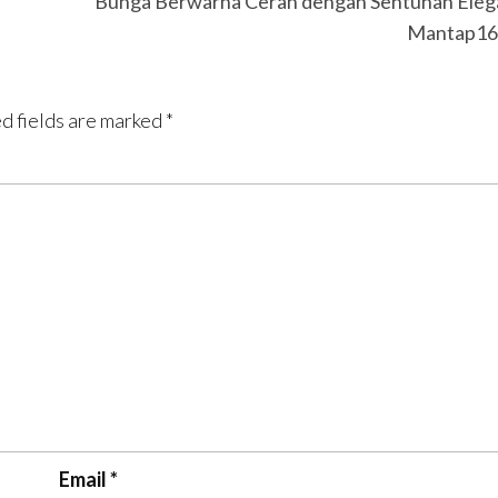
Bunga Berwarna Cerah dengan Sentuhan Elega
Mantap16
d fields are marked
*
Email
*