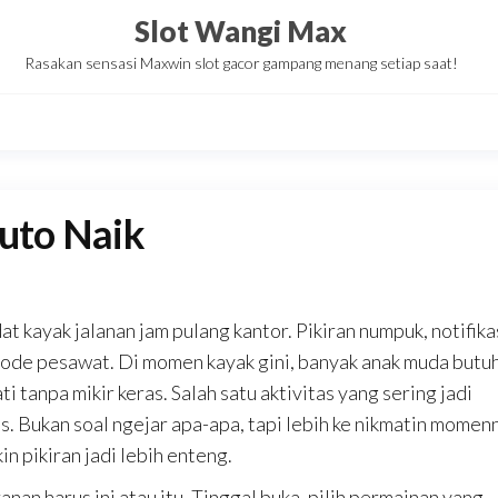
Slot Wangi Max
Rasakan sensasi Maxwin slot gacor gampang menang setiap saat!
Auto Naik
t kayak jalanan jam pulang kantor. Pikiran numpuk, notifika
mode pesawat. Di momen kayak gini, banyak anak muda butu
i tanpa mikir keras. Salah satu aktivitas yang sering jadi
s. Bukan soal ngejar apa-apa, tapi lebih ke nikmatin momen
in pikiran jadi lebih enteng.
anan harus ini atau itu. Tinggal buka, pilih permainan yang