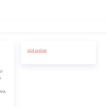
slot online
si
h
nya,