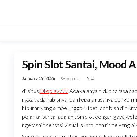
Skip
to
the
content
Spin Slot Santai, Mood 
January 19, 2026
By
okecrot
0
di situs
Okeplay777
Ada kalanya hidup terasa pada
nggak ada habisnya, dan kepala rasanya pengen 
hiburan yang simpel, nggak ribet, dan bisa dinikmat
pelarian santai adalah spin slot dengan gaya wole
ngerasain sensasi visual, suara, dan ritme yang bik
Spin slot santai itu vibes-nya beda. Nggak ada tek