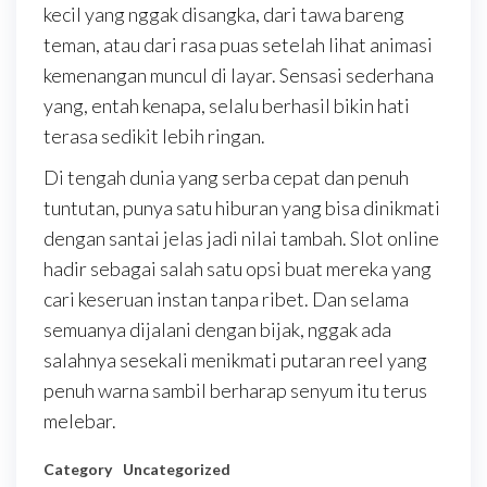
kecil yang nggak disangka, dari tawa bareng
teman, atau dari rasa puas setelah lihat animasi
kemenangan muncul di layar. Sensasi sederhana
yang, entah kenapa, selalu berhasil bikin hati
terasa sedikit lebih ringan.
Di tengah dunia yang serba cepat dan penuh
tuntutan, punya satu hiburan yang bisa dinikmati
dengan santai jelas jadi nilai tambah. Slot online
hadir sebagai salah satu opsi buat mereka yang
cari keseruan instan tanpa ribet. Dan selama
semuanya dijalani dengan bijak, nggak ada
salahnya sesekali menikmati putaran reel yang
penuh warna sambil berharap senyum itu terus
melebar.
Category
Uncategorized