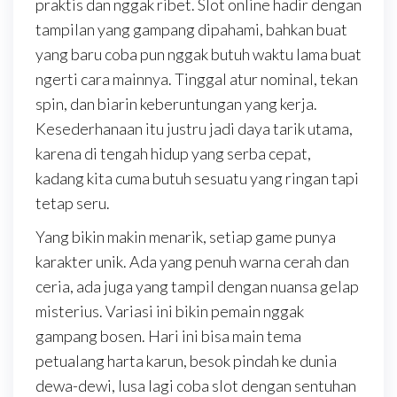
praktis dan nggak ribet. Slot online hadir dengan
tampilan yang gampang dipahami, bahkan buat
yang baru coba pun nggak butuh waktu lama buat
ngerti cara mainnya. Tinggal atur nominal, tekan
spin, dan biarin keberuntungan yang kerja.
Kesederhanaan itu justru jadi daya tarik utama,
karena di tengah hidup yang serba cepat,
kadang kita cuma butuh sesuatu yang ringan tapi
tetap seru.
Yang bikin makin menarik, setiap game punya
karakter unik. Ada yang penuh warna cerah dan
ceria, ada juga yang tampil dengan nuansa gelap
misterius. Variasi ini bikin pemain nggak
gampang bosen. Hari ini bisa main tema
petualang harta karun, besok pindah ke dunia
dewa-dewi, lusa lagi coba slot dengan sentuhan