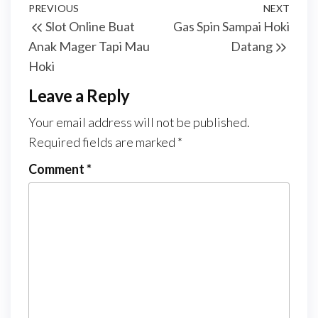
Post
Previous
PREVIOUS
NEXT
Next
Slot Online Buat
Gas Spin Sampai Hoki
navigation
Post
Post
Anak Mager Tapi Mau
Datang
Hoki
Leave a Reply
Your email address will not be published.
Required fields are marked
*
Comment
*