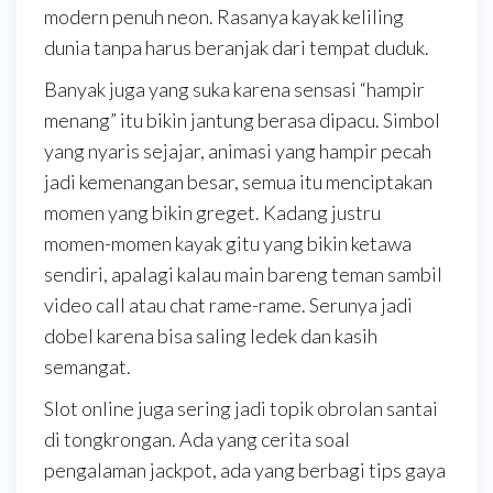
modern penuh neon. Rasanya kayak keliling
dunia tanpa harus beranjak dari tempat duduk.
Banyak juga yang suka karena sensasi “hampir
menang” itu bikin jantung berasa dipacu. Simbol
yang nyaris sejajar, animasi yang hampir pecah
jadi kemenangan besar, semua itu menciptakan
momen yang bikin greget. Kadang justru
momen-momen kayak gitu yang bikin ketawa
sendiri, apalagi kalau main bareng teman sambil
video call atau chat rame-rame. Serunya jadi
dobel karena bisa saling ledek dan kasih
semangat.
Slot online juga sering jadi topik obrolan santai
di tongkrongan. Ada yang cerita soal
pengalaman jackpot, ada yang berbagi tips gaya