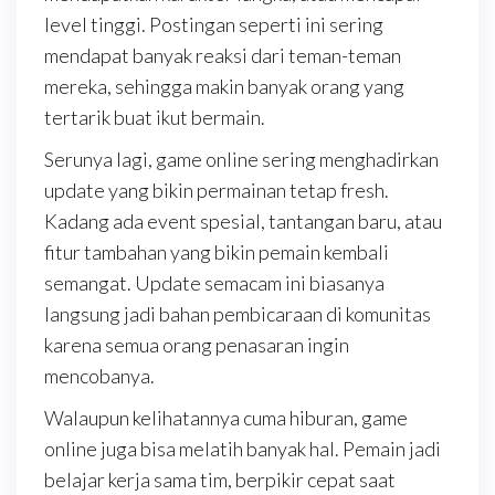
level tinggi. Postingan seperti ini sering
mendapat banyak reaksi dari teman-teman
mereka, sehingga makin banyak orang yang
tertarik buat ikut bermain.
Serunya lagi, game online sering menghadirkan
update yang bikin permainan tetap fresh.
Kadang ada event spesial, tantangan baru, atau
fitur tambahan yang bikin pemain kembali
semangat. Update semacam ini biasanya
langsung jadi bahan pembicaraan di komunitas
karena semua orang penasaran ingin
mencobanya.
Walaupun kelihatannya cuma hiburan, game
online juga bisa melatih banyak hal. Pemain jadi
belajar kerja sama tim, berpikir cepat saat