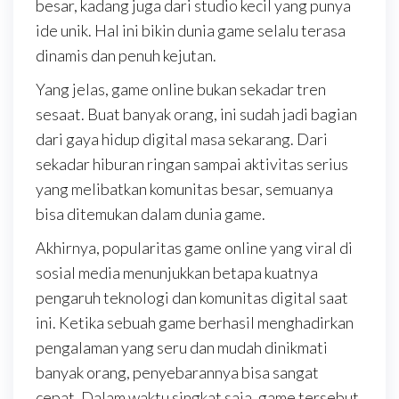
besar, kadang juga dari studio kecil yang punya
ide unik. Hal ini bikin dunia game selalu terasa
dinamis dan penuh kejutan.
Yang jelas, game online bukan sekadar tren
sesaat. Buat banyak orang, ini sudah jadi bagian
dari gaya hidup digital masa sekarang. Dari
sekadar hiburan ringan sampai aktivitas serius
yang melibatkan komunitas besar, semuanya
bisa ditemukan dalam dunia game.
Akhirnya, popularitas game online yang viral di
sosial media menunjukkan betapa kuatnya
pengaruh teknologi dan komunitas digital saat
ini. Ketika sebuah game berhasil menghadirkan
pengalaman yang seru dan mudah dinikmati
banyak orang, penyebarannya bisa sangat
cepat. Dalam waktu singkat saja, game tersebut