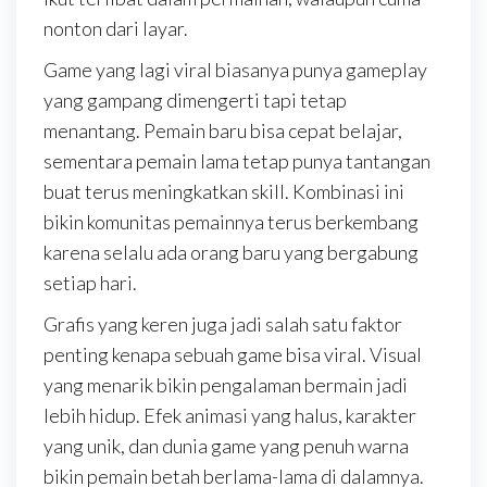
nonton dari layar.
Game yang lagi viral biasanya punya gameplay
yang gampang dimengerti tapi tetap
menantang. Pemain baru bisa cepat belajar,
sementara pemain lama tetap punya tantangan
buat terus meningkatkan skill. Kombinasi ini
bikin komunitas pemainnya terus berkembang
karena selalu ada orang baru yang bergabung
setiap hari.
Grafis yang keren juga jadi salah satu faktor
penting kenapa sebuah game bisa viral. Visual
yang menarik bikin pengalaman bermain jadi
lebih hidup. Efek animasi yang halus, karakter
yang unik, dan dunia game yang penuh warna
bikin pemain betah berlama-lama di dalamnya.