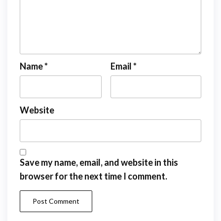
Name
*
Email
*
Website
Save my name, email, and website in this
browser for the next time I comment.