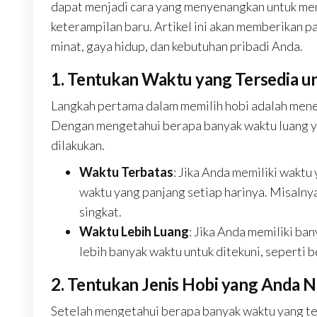
dapat menjadi cara yang menyenangkan untuk me
keterampilan baru. Artikel ini akan memberikan 
minat, gaya hidup, dan kebutuhan pribadi Anda.
1. Tentukan Waktu yang Tersedia u
Langkah pertama dalam memilih hobi adalah mene
Dengan mengetahui berapa banyak waktu luang yan
dilakukan.
Waktu Terbatas
: Jika Anda memiliki waktu
waktu yang panjang setiap harinya. Misalnya
singkat.
Waktu Lebih Luang
: Jika Anda memiliki ba
lebih banyak waktu untuk ditekuni, seperti be
2. Tentukan Jenis Hobi yang Anda N
Setelah mengetahui berapa banyak waktu yang ter