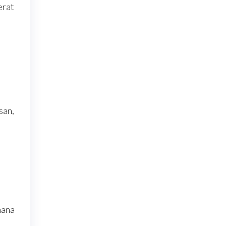
erat
san,
mana