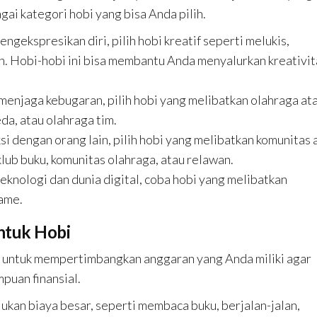
ai kategori hobi yang bisa Anda pilih.
engekspresikan diri, pilih hobi kreatif seperti melukis,
. Hobi-hobi ini bisa membantu Anda menyalurkan kreativit
an menjaga kebugaran, pilih hobi yang melibatkan olahraga at
eda, atau olahraga tim.
si dengan orang lain, pilih hobi yang melibatkan komunitas 
klub buku, komunitas olahraga, atau relawan.
teknologi dan dunia digital, coba hobi yang melibatkan
ame.
ntuk Hobi
g untuk mempertimbangkan anggaran yang Anda miliki agar
puan finansial.
ukan biaya besar, seperti membaca buku, berjalan-jalan,