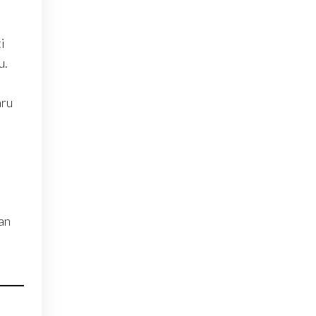
i
u.
aru
an