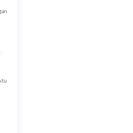
gan
k
n
ktu