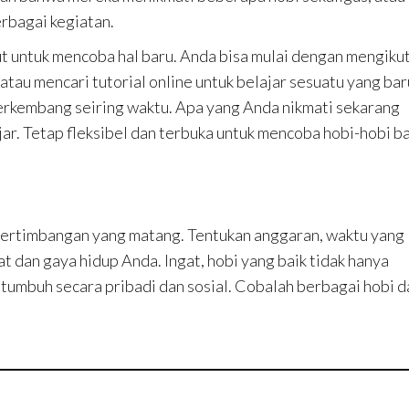
rbagai kegiatan.
ut untuk mencoba hal baru. Anda bisa mulai dengan mengikut
atau mencari tutorial online untuk belajar sesuatu yang bar
erkembang seiring waktu. Apa yang Anda nikmati sekarang
jar. Tetap fleksibel dan terbuka untuk mencoba hobi-hobi b
pertimbangan yang matang. Tentukan anggaran, waktu yang
at dan gaya hidup Anda. Ingat, hobi yang baik tidak hanya
umbuh secara pribadi dan sosial. Cobalah berbagai hobi d