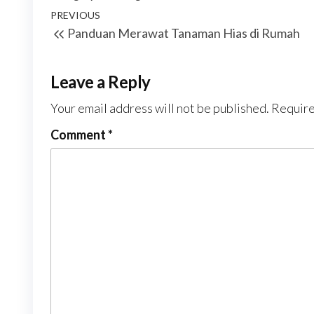
Post
Previous
PREVIOUS
Panduan Merawat Tanaman Hias di Rumah
navigation
Post
Leave a Reply
Your email address will not be published.
Require
Comment
*