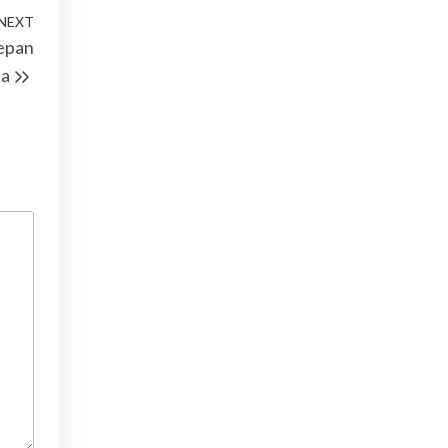
NEXT
Next
epan
Post
a