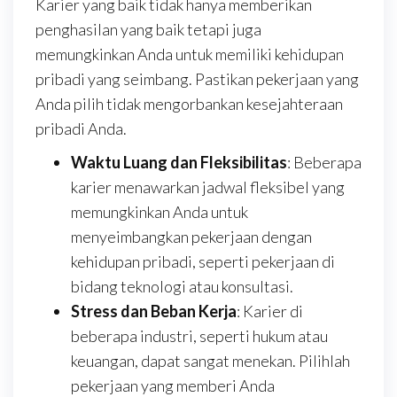
Karier yang baik tidak hanya memberikan
penghasilan yang baik tetapi juga
memungkinkan Anda untuk memiliki kehidupan
pribadi yang seimbang. Pastikan pekerjaan yang
Anda pilih tidak mengorbankan kesejahteraan
pribadi Anda.
Waktu Luang dan Fleksibilitas
: Beberapa
karier menawarkan jadwal fleksibel yang
memungkinkan Anda untuk
menyeimbangkan pekerjaan dengan
kehidupan pribadi, seperti pekerjaan di
bidang teknologi atau konsultasi.
Stress dan Beban Kerja
: Karier di
beberapa industri, seperti hukum atau
keuangan, dapat sangat menekan. Pilihlah
pekerjaan yang memberi Anda