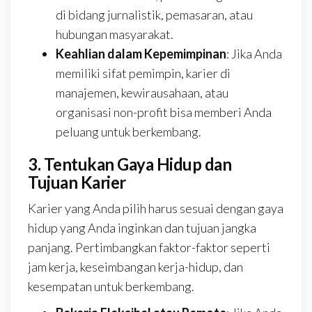
di bidang jurnalistik, pemasaran, atau
hubungan masyarakat.
Keahlian dalam Kepemimpinan
: Jika Anda
memiliki sifat pemimpin, karier di
manajemen, kewirausahaan, atau
organisasi non-profit bisa memberi Anda
peluang untuk berkembang.
3. Tentukan Gaya Hidup dan
Tujuan Karier
Karier yang Anda pilih harus sesuai dengan gaya
hidup yang Anda inginkan dan tujuan jangka
panjang. Pertimbangkan faktor-faktor seperti
jam kerja, keseimbangan kerja-hidup, dan
kesempatan untuk berkembang.