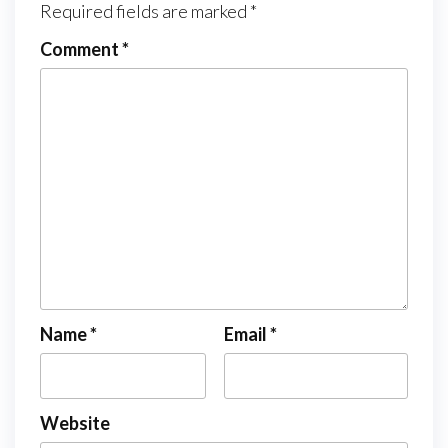
Required fields are marked
*
Comment
*
Name
*
Email
*
Website