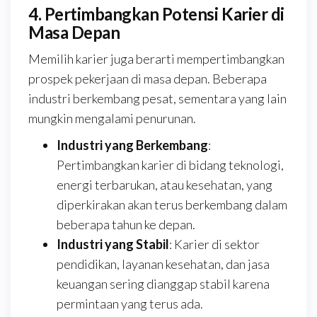
4. Pertimbangkan Potensi Karier di
Masa Depan
Memilih karier juga berarti mempertimbangkan
prospek pekerjaan di masa depan. Beberapa
industri berkembang pesat, sementara yang lain
mungkin mengalami penurunan.
Industri yang Berkembang
:
Pertimbangkan karier di bidang teknologi,
energi terbarukan, atau kesehatan, yang
diperkirakan akan terus berkembang dalam
beberapa tahun ke depan.
Industri yang Stabil
: Karier di sektor
pendidikan, layanan kesehatan, dan jasa
keuangan sering dianggap stabil karena
permintaan yang terus ada.