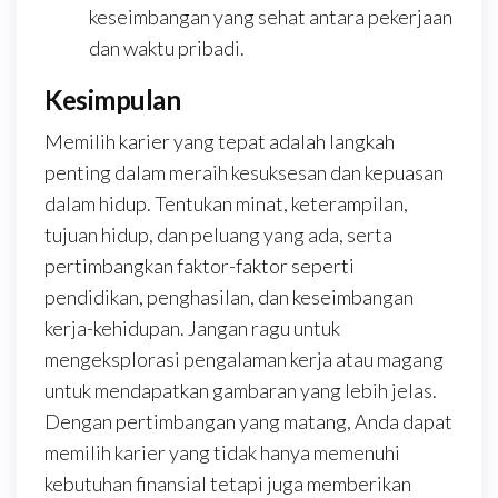
keseimbangan yang sehat antara pekerjaan
dan waktu pribadi.
Kesimpulan
Memilih karier yang tepat adalah langkah
penting dalam meraih kesuksesan dan kepuasan
dalam hidup. Tentukan minat, keterampilan,
tujuan hidup, dan peluang yang ada, serta
pertimbangkan faktor-faktor seperti
pendidikan, penghasilan, dan keseimbangan
kerja-kehidupan. Jangan ragu untuk
mengeksplorasi pengalaman kerja atau magang
untuk mendapatkan gambaran yang lebih jelas.
Dengan pertimbangan yang matang, Anda dapat
memilih karier yang tidak hanya memenuhi
kebutuhan finansial tetapi juga memberikan