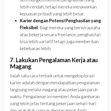
lebih rendah, tetapi mereka menawarkan
kepuasan pribadi yang lebih besar.
Karier dengan Potensi Penghasilan yang
Fleksibel
: Bagi mereka yang berwirausaha
atau bekerja secara freelance, penghasilan
bisa lebih variatif tetapi juga memberikan
kebebasan lebih.
7. Lakukan Pengalaman Kerja atau
Magang
Salah satu cara terbaik untuk mengeksplorasi
karier adalah dengan mendapatkan pengalaman
langsung melalui magang atau pekerjaan paruh
waktu. Pengalaman ini memberi Anda gambaran
yang lebih jelas tentang pekerjaan sehari-hari
dan apakah itu sesuai dengan minat Anda.