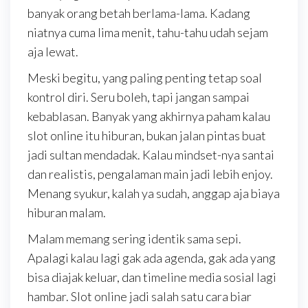
banyak orang betah berlama-lama. Kadang
niatnya cuma lima menit, tahu-tahu udah sejam
aja lewat.
Meski begitu, yang paling penting tetap soal
kontrol diri. Seru boleh, tapi jangan sampai
kebablasan. Banyak yang akhirnya paham kalau
slot online itu hiburan, bukan jalan pintas buat
jadi sultan mendadak. Kalau mindset-nya santai
dan realistis, pengalaman main jadi lebih enjoy.
Menang syukur, kalah ya sudah, anggap aja biaya
hiburan malam.
Malam memang sering identik sama sepi.
Apalagi kalau lagi gak ada agenda, gak ada yang
bisa diajak keluar, dan timeline media sosial lagi
hambar. Slot online jadi salah satu cara biar