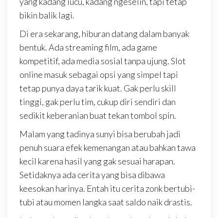
yang kadang lucu, kadang ngeselin, tapi tetap
bikin balik lagi.
Di era sekarang, hiburan datang dalam banyak
bentuk. Ada streaming film, ada game
kompetitif, ada media sosial tanpa ujung. Slot
online masuk sebagai opsi yang simpel tapi
tetap punya daya tarik kuat. Gak perlu skill
tinggi, gak perlu tim, cukup diri sendiri dan
sedikit keberanian buat tekan tombol spin.
Malam yang tadinya sunyi bisa berubah jadi
penuh suara efek kemenangan atau bahkan tawa
kecil karena hasil yang gak sesuai harapan.
Setidaknya ada cerita yang bisa dibawa
keesokan harinya. Entah itu cerita zonk bertubi-
tubi atau momen langka saat saldo naik drastis.