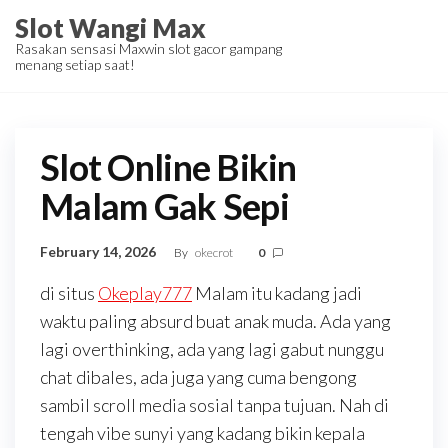
Skip
Slot Wangi Max
to
Rasakan sensasi Maxwin slot gacor gampang
menang setiap saat!
the
content
Slot Online Bikin
Malam Gak Sepi
February 14, 2026
By
okecrot
0
di situs
Okeplay777
Malam itu kadang jadi
waktu paling absurd buat anak muda. Ada yang
lagi overthinking, ada yang lagi gabut nunggu
chat dibales, ada juga yang cuma bengong
sambil scroll media sosial tanpa tujuan. Nah di
tengah vibe sunyi yang kadang bikin kepala