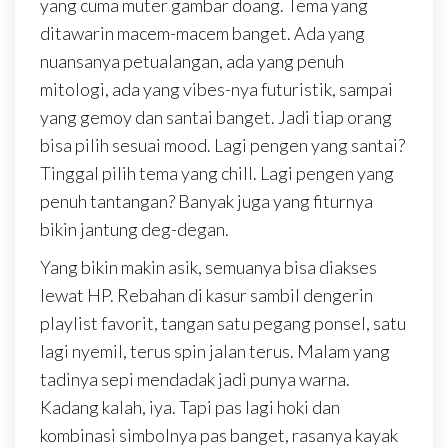
yang cuma muter gambar doang. Tema yang
ditawarin macem-macem banget. Ada yang
nuansanya petualangan, ada yang penuh
mitologi, ada yang vibes-nya futuristik, sampai
yang gemoy dan santai banget. Jadi tiap orang
bisa pilih sesuai mood. Lagi pengen yang santai?
Tinggal pilih tema yang chill. Lagi pengen yang
penuh tantangan? Banyak juga yang fiturnya
bikin jantung deg-degan.
Yang bikin makin asik, semuanya bisa diakses
lewat HP. Rebahan di kasur sambil dengerin
playlist favorit, tangan satu pegang ponsel, satu
lagi nyemil, terus spin jalan terus. Malam yang
tadinya sepi mendadak jadi punya warna.
Kadang kalah, iya. Tapi pas lagi hoki dan
kombinasi simbolnya pas banget, rasanya kayak