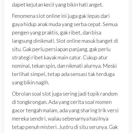
dapet kejutan kecil yang bikin hati anget.
Fenomena slot online ini juga gak lepas dari
gaya hidup anak muda yang serba cepat. Semua
pengen yang praktis, gak ribet, dan bisa
langsung dinikmati. Slot online masuk banget di
situ. Gak perlu persiapan panjang, gak perlu
strategi ribet kayak main catur. Cukup atur
nominal, tekan spin, dan nikmati alurnya. Meski
terlihat simpel, tetap ada sensasi tak terduga
yang bikin nagih.
Obrolan soal slot juga sering jadi topik random
di tongkrongan. Ada yang cerita soal momen
gacor tengah malam, ada yang sharing trik versi
mereka sendiri, walau sebenarnya hasilnya
tetap penuh misteri. Justru di situ serunya. Gak