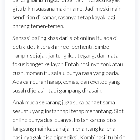
gitu bikin suasana makin rame. Jadi meski main
sendirian di kamar, rasanya tetap kayak lagi
bareng temen-temen.
Sensasi paling khas dari slot online itu ada di
detik-detik terakhir reel berhenti. Simbol
hampir sejajar, jantung ikut tegang, dan mata
fokus banget ke layar. Entah hasilnya zonk atau
cuan, momen itu selalu punya rasa yang beda.
Ada campuran harap, cemas, dan excited yang
susah dijelasin tapi gampang dirasain.
Anak muda sekarang juga suka banget sama
sesuatu yang instan tapi tetap menantang. Slot
online punya dua-duanya. Instan karena bisa
langsung main kapan aja, menantang karena
hasilnya gak bisa diprediksi. Kombinasi itu bikin