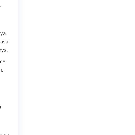
.
nya
rasa
nya.
ame
n.
a
riak