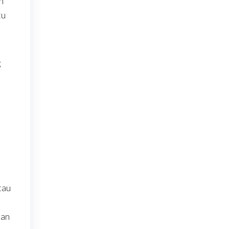
n
tu
a
g
tau
han