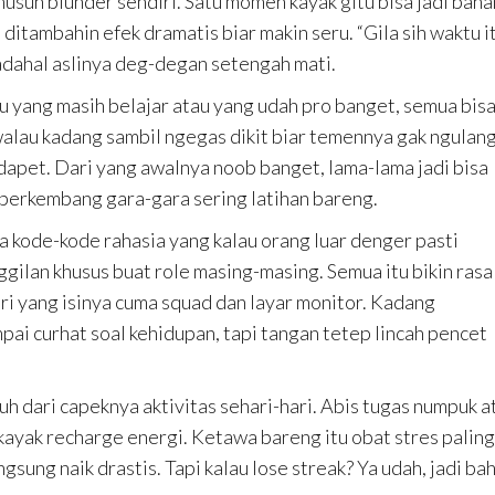
musuh blunder sendiri. Satu momen kayak gitu bisa jadi baha
 ditambahin efek dramatis biar makin seru. “Gila sih waktu i
padahal aslinya deg-degan setengah mati.
au yang masih belajar atau yang udah pro banget, semua bis
walau kadang sambil ngegas dikit biar temennya gak ngulan
 dapet. Dari yang awalnya noob banget, lama-lama jadi bisa
 berkembang gara-gara sering latihan bareng.
 kode-kode rahasia yang kalau orang luar denger pasti
ggilan khusus buat role masing-masing. Semua itu bikin rasa
ri yang isinya cuma squad dan layar monitor. Kadang
pai curhat soal kehidupan, tapi tangan tetep lincah pencet
uh dari capeknya aktivitas sehari-hari. Abis tugas numpuk a
 kayak recharge energi. Ketawa bareng itu obat stres paling
gsung naik drastis. Tapi kalau lose streak? Ya udah, jadi ba