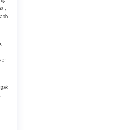
al,
udah
,
,
ver
g
 gak
.