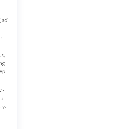
jadi
,
us,
ang
tep
a-
lu
s ya