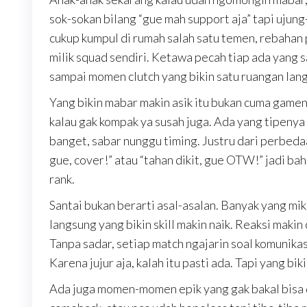
sok-sokan bilang “gue mah support aja” tapi ujun
cukup kumpul di rumah salah satu temen, rebahan 
milik squad sendiri. Ketawa pecah tiap ada yang sa
sampai momen clutch yang bikin satu ruangan lan
Yang bikin mabar makin asik itu bukan cuma gamen
kalau gak kompak ya susah juga. Ada yang tipenya
banget, sabar nunggu timing. Justru dari perbedaa
gue, cover!” atau “tahan dikit, gue OTW!” jadi b
rank.
Santai bukan berarti asal-asalan. Banyak yang miki
langsung yang bikin skill makin naik. Reaksi makin
Tanpa sadar, setiap match ngajarin soal komunikas
Karena jujur aja, kalah itu pasti ada. Tapi yang b
Ada juga momen-momen epik yang gak bakal bisa di