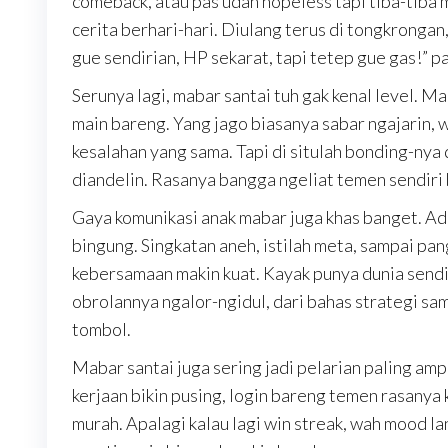
comeback, atau pas udah hopeless tapi tiba-tiba 
cerita berhari-hari. Diulang terus di tongkrongan,
gue sendirian, HP sekarat, tapi tetep gue gas!” 
Serunya lagi, mabar santai tuh gak kenal level. M
main bareng. Yang jago biasanya sabar ngajarin, 
kesalahan yang sama. Tapi di situlah bonding-nya
diandelin. Rasanya bangga ngeliat temen sendiri
Gaya komunikasi anak mabar juga khas banget. Ada
bingung. Singkatan aneh, istilah meta, sampai pan
kebersamaan makin kuat. Kayak punya dunia sendi
obrolannya ngalor-ngidul, dari bahas strategi sam
tombol.
Mabar santai juga sering jadi pelarian paling amp
kerjaan bikin pusing, login bareng temen rasanya
murah. Apalagi kalau lagi win streak, wah mood lan