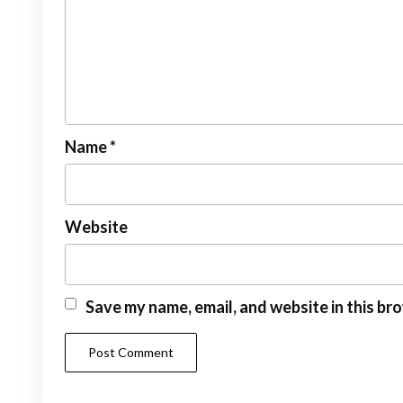
Name
*
Website
Save my name, email, and website in this br