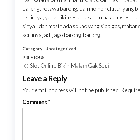
bareng, ketawa bareng, dan momen clutch yang bi
akhirnya, yang bikin seru bukan cuma gamenya, ta
sinyal, dan masih ada squad yang siap gas, mabar s
serunya jadi jago bareng-bareng.
Category
Uncategorized
Post
Previous
PREVIOUS
Slot Online Bikin Malam Gak Sepi
navigation
Post
Leave a Reply
Your email address will not be published.
Require
Comment
*