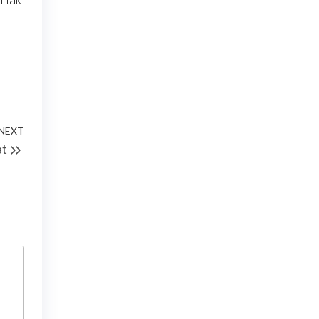
NEXT
Next
at
Post