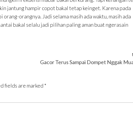
kin jantung hampir copot bakal tetap keinget. Karena pada
pi orang-orangnya. Jadi selama masih ada waktu, masih ada
antai bakal selalu jadi pilihan paling aman buat ngerasain
Gacor Terus Sampai Dompet Nggak Mu
d fields are marked
*