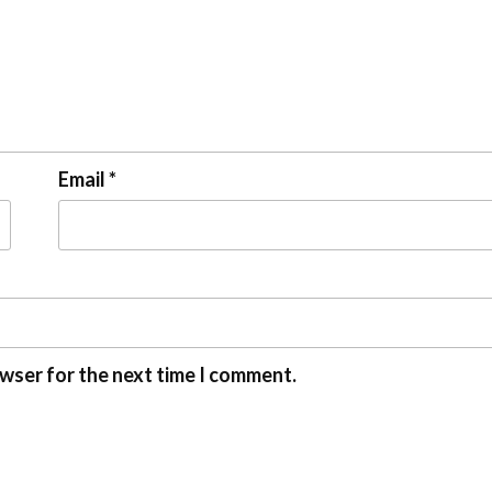
Email
*
owser for the next time I comment.